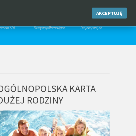
IK
PROMOCJE
KONTAKT
ARCHIWUM
AKCEPTUJĘ
RTAMENT
PARTNERZY
PROJEKTY
tament SPA
Firmy współpracujące
Projekty unijne
OGÓLNOPOLSKA KARTA
DUŻEJ RODZINY