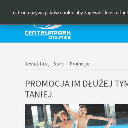
Kontrast
Layout
DEFAULT
NIGHT
HIGH
HIGH
HIGH
FIXE
MODE
MODE
CONTRAST
CONTRAST
CONTRAST
LAY
Ta strona używa plików cookie aby zapewnić lepsze fun
BLACK
BLACK
YELLOW
WHITE
YELLOW
BLACK
MODE
MODE
MODE
Jesteś tutaj:
Start
Promocje
PROMOCJA IM DŁUŻEJ TY
TANIEJ