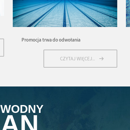
Promocja trwa do odwołania
CZYTAJ WIĘCEJ...
 WODNY
LAN