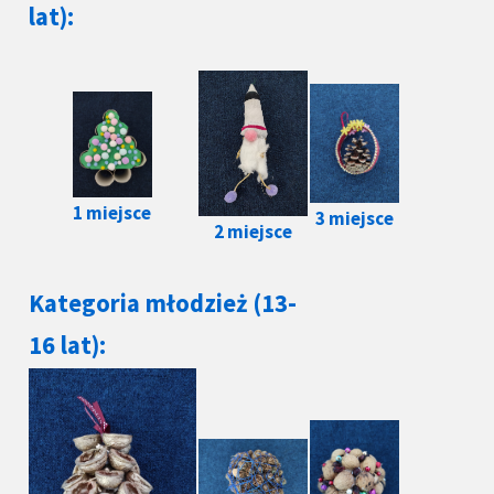
lat):
1 miejsce
3 miejsce
2 miejsce
Kategoria młodzież (13-
16 lat):