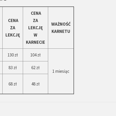
CENA
CENA
ZA
WAŻNOŚĆ
ZA
LEKCJĘ
KARNETU
LEKCJĘ
W
KARNECIE
130 zł
104 zł
83 zł
62 zł
1 miesiąc
68 zł
48 zł