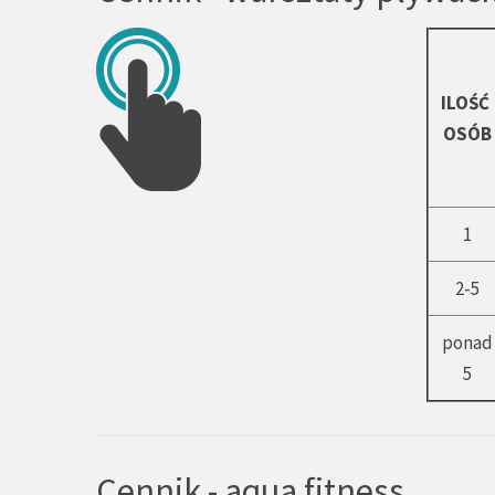
ILOŚĆ
OSÓB
1
2-5
ponad
5
Cennik - aqua fitness