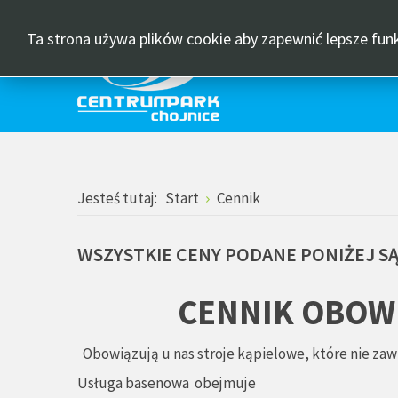
Kontrast
Layout
DEFAULT
NIGHT
HIGH
HIGH
HIGH
FIXE
MODE
MODE
CONTRAST
CONTRAST
CONTRAST
LAY
Ta strona używa plików cookie aby zapewnić lepsze fun
BLACK
BLACK
YELLOW
WHITE
YELLOW
BLACK
MODE
MODE
MODE
Jesteś tutaj:
Start
Cennik
WSZYSTKIE
CENY
PODANE
PONIŻEJ
S
CENNIK OBOWIĄ
Obowiązują u nas stroje kąpielowe, które nie za
Usługa basenowa obejmuje