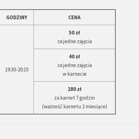
GODZINY
CENA
50 zł
za jedne zajęcia
40 zł
za jedne zajęcia
19:30-20:15
w karnecie
280 zł
za karnet 7 godzin
(ważność karnetu 2 miesiące)