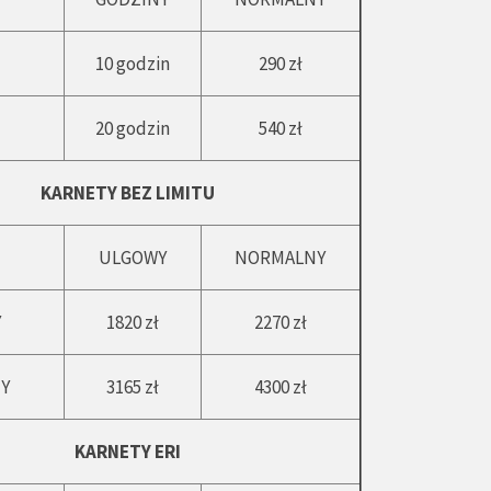
10 godzin
290 zł
20 godzin
540 zł
KARNETY BEZ LIMITU
ULGOWY
NORMALNY
Y
1820 zł
2270 zł
Y
3165 zł
4300 zł
KARNETY ERI