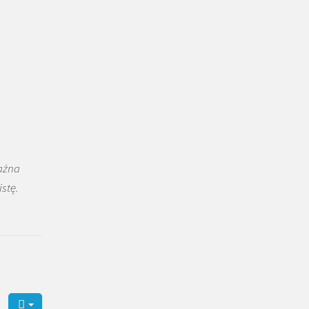
ażna
stę.