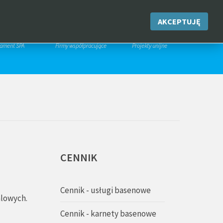
IK
PROMOCJE
KONTAKT
ARCHIWUM
AKCEPTUJĘ
RTAMENT
PARTNERZY
PROJEKTY
tament SPA
Firmy współpracujące
Projekty unijne
CENNIK
Cennik - usługi basenowe
alowych.
Cennik - karnety basenowe