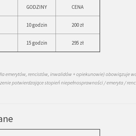
GODZINY
CENA
10 godzin
200 zł
15 godzin
295 zł
 dla emerytów, rencistów, inwalidów + opiekunowie) obowiązuje w
czenie potwierdzające stopień niepełnosprawności / emeryta / renci
ane