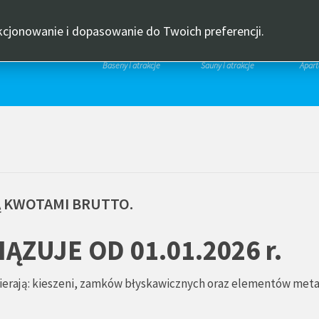
Font
D
WIDE
SET
SET
SET
AKTUALNOŚCI
CENN
OUT
LAYOUT
SMALLER
DEFAULT
LARGER
kcjonowanie i dopasowanie do Twoich preferencji.
FONT
FONT
FONT
PARK WODNY
STREFA SAUN
APA
Baseny i atrakcje
Sauny i atrakcje
Apar
Ą
KWOTAMI
BRUTTO.
ZUJE OD 01.01.2026 r.
wierają: kieszeni, zamków błyskawicznych oraz elementów met