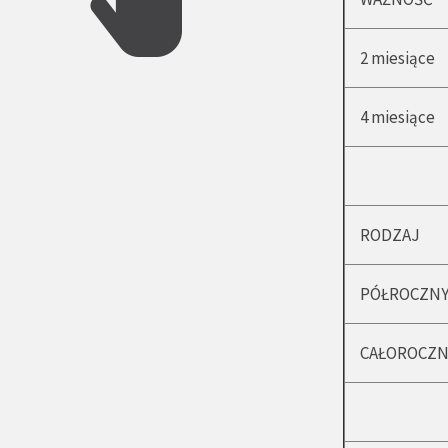
2 miesiące
4 miesiące
RODZAJ
PÓŁROCZN
CAŁOROCZN