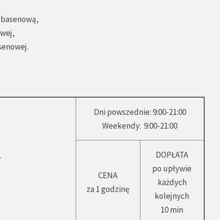
ę basenową,
owej,
asenowej.
Dni powszednie: 9:00-21:00
Weekendy: 9:00-21:00
DOPŁATA
T
po upływie
CENA
każdych
za 1 godzinę
kolejnych
10 min