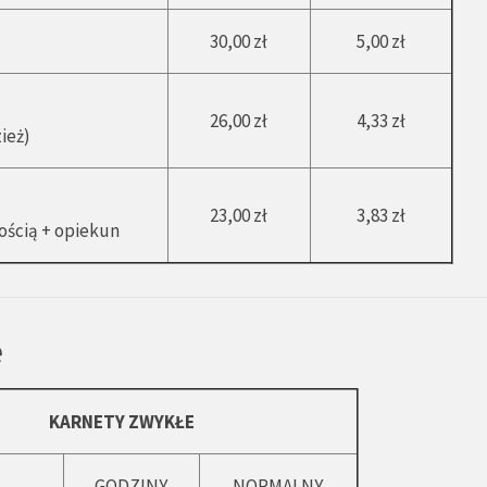
30,00 zł
5,00 zł
26,00 zł
4,33 zł
ież)
23,00 zł
3,83 zł
ością + opiekun
e
KARNETY ZWYKŁE
GODZINY
NORMALNY