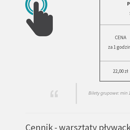
P
CENA
za 1 godzi
22,00 zł
Bilety grupowe: min 1
Cennik - warsztaty pływack